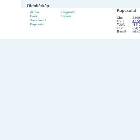
Oldaltérkép
Kapcsolat
Akciók
Cégportré
Hírek
Galéria
Cím:
2800
Vásárlásról
GPS:
47.5
Kapcsolat
Telefon:
(34)
Fax:
(34)
E-mail:
info