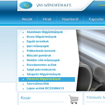
Alumínium félgyártmányok
Bronz félgyártmányok
Egyéb termékek
Ipari mûanyagok
Polikarbonát lemezek
Mûszaki gumiáruk
Reklám célú mûanyagok
Rozsdamentes acélok
Salgó polcrendszerek
Sárgaréz félgyártmányok
Vörösréz félgyártmányok
Szerszámacélok
Lapos acélok BC3/16MnCr5
Vörösréz f