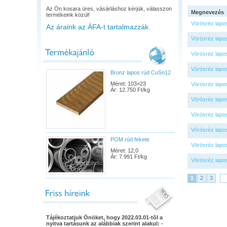
Az Ön kosara üres, vásárláshoz kérjük, válasszon
Megnevezés
termékeink közül!
Vörösréz lapo
Az áraink az ÁFA-t tartalmazzák.
Vörösréz lapo
Vörösréz lapo
Vörösréz lapo
Bronz lapos rúd CuSn12
Méret: 103×23
Vörösréz lapo
Ár: 12.750 Ft/kg
Vörösréz lapo
Vörösréz lapo
Vörösréz lapo
POM rúd fekete
Vörösréz lapo
Méret: 12,0
Ár: 7.991 Ft/kg
Vörösréz lapo
1
2
3
Tájékoztatjuk Önöket, hogy 2022.03.01-tõl a
nyitva tartásunk az alábbiak szerint alakul: -