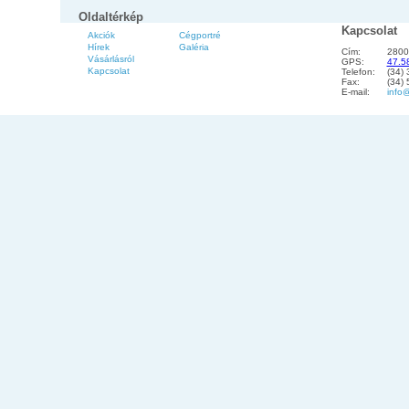
Oldaltérkép
Kapcsolat
Akciók
Cégportré
Hírek
Galéria
Cím:
2800
Vásárlásról
GPS:
47.5
Kapcsolat
Telefon:
(34)
Fax:
(34)
E-mail:
info