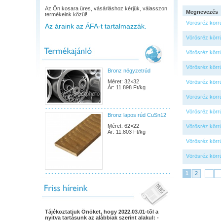
Az Ön kosara üres, vásárláshoz kérjük, válasszon
Megnevezés
termékeink közül!
Vörösréz körr
Az áraink az ÁFA-t tartalmazzák.
Vörösréz körr
Vörösréz körr
Vörösréz körr
Bronz négyzetrúd
Méret: 32×32
Vörösréz körr
Ár: 11.898 Ft/kg
Vörösréz körr
Vörösréz körr
Bronz lapos rúd CuSn12
Méret: 62×22
Vörösréz körr
Ár: 11.803 Ft/kg
Vörösréz körr
Vörösréz körr
1
2
Tájékoztatjuk Önöket, hogy 2022.03.01-tõl a
nyitva tartásunk az alábbiak szerint alakul: -