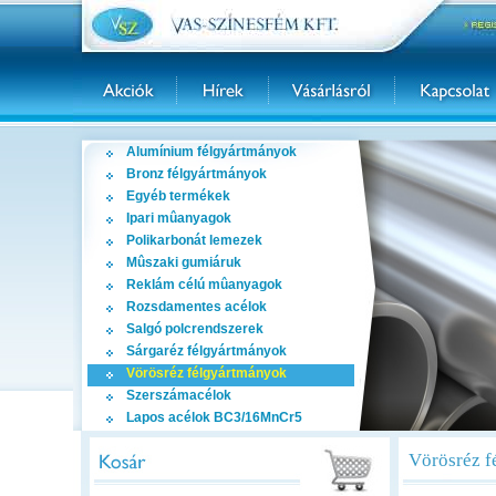
Alumínium félgyártmányok
Bronz félgyártmányok
Egyéb termékek
Ipari mûanyagok
Polikarbonát lemezek
Mûszaki gumiáruk
Reklám célú mûanyagok
Rozsdamentes acélok
Salgó polcrendszerek
Sárgaréz félgyártmányok
Vörösréz félgyártmányok
Szerszámacélok
Lapos acélok BC3/16MnCr5
Vörösréz f