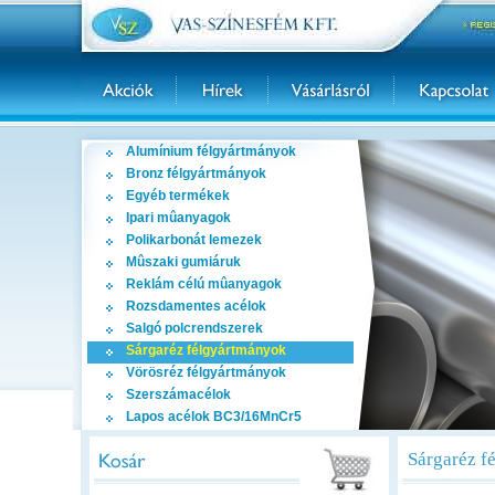
Alumínium félgyártmányok
Bronz félgyártmányok
Egyéb termékek
Ipari mûanyagok
Polikarbonát lemezek
Mûszaki gumiáruk
Reklám célú mûanyagok
Rozsdamentes acélok
Salgó polcrendszerek
Sárgaréz félgyártmányok
Vörösréz félgyártmányok
Szerszámacélok
Lapos acélok BC3/16MnCr5
Sárgaréz f