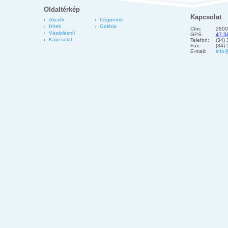
Oldaltérkép
Kapcsolat
Akciók
Cégportré
Hírek
Galéria
Cím:
2800
Vásárlásról
GPS:
47.5
Kapcsolat
Telefon:
(34)
Fax:
(34)
E-mail:
info