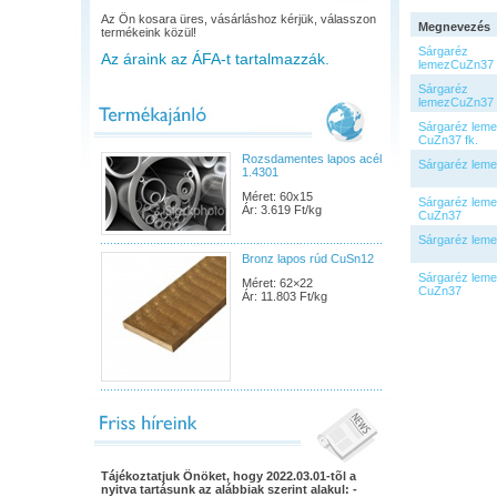
Az Ön kosara üres, vásárláshoz kérjük, válasszon
Megnevezés
termékeink közül!
Sárgaréz
Az áraink az ÁFA-t tartalmazzák.
lemezCuZn37 
Sárgaréz
lemezCuZn37 
Sárgaréz leme
CuZn37 fk.
Rozsdamentes lapos acél
Sárgaréz leme
1.4301
Méret: 60x15
Sárgaréz leme
Ár: 3.619 Ft/kg
CuZn37
Sárgaréz leme
Bronz lapos rúd CuSn12
Sárgaréz leme
Méret: 62×22
CuZn37
Ár: 11.803 Ft/kg
Tájékoztatjuk Önöket, hogy 2022.03.01-tõl a
nyitva tartásunk az alábbiak szerint alakul: -