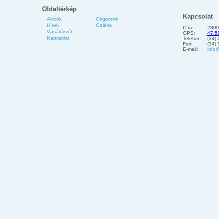
Oldaltérkép
Kapcsolat
Akciók
Cégportré
Hírek
Galéria
Cím:
2800
Vásárlásról
GPS:
47.5
Kapcsolat
Telefon:
(34)
Fax:
(34)
E-mail:
info