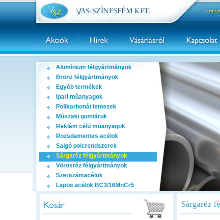
Alumínium félgyártmányok
Bronz félgyártmányok
Egyéb termékek
Ipari mûanyagok
Polikarbonát lemezek
Mûszaki gumiáruk
Reklám célú mûanyagok
Rozsdamentes acélok
Salgó polcrendszerek
Sárgaréz félgyártmányok
Vörösréz félgyártmányok
Szerszámacélok
Lapos acélok BC3/16MnCr5
Sárgaréz f