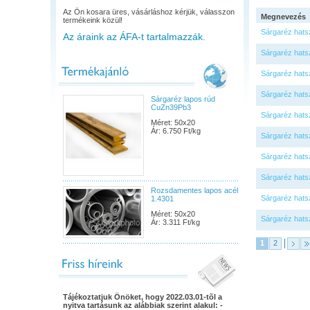
Az Ön kosara üres, vásárláshoz kérjük, válasszon
Megnevezés
termékeink közül!
Sárgaréz hats
Az áraink az ÁFA-t tartalmazzák.
Sárgaréz hats
Sárgaréz hats
Sárgaréz hats
Sárgaréz lapos rúd
CuZn39Pb3
Sárgaréz hats
Méret: 50x20
Ár: 6.750 Ft/kg
Sárgaréz hats
Sárgaréz hats
Sárgaréz hats
Rozsdamentes lapos acél
Sárgaréz hats
1.4301
Méret: 50x20
Sárgaréz hats
Ár: 3.311 Ft/kg
1
2
Tájékoztatjuk Önöket, hogy 2022.03.01-tõl a
nyitva tartásunk az alábbiak szerint alakul: -