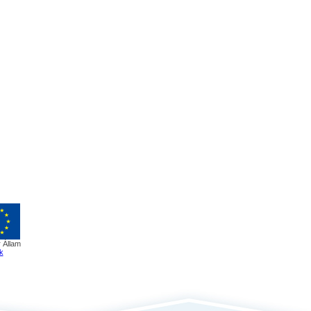
 Állam
k