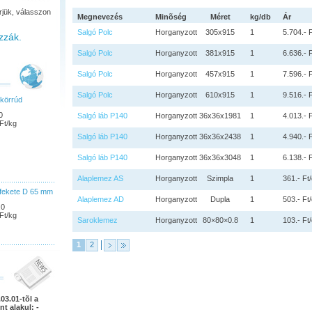
rjük, válasszon
Megnevezés
Minõség
Méret
kg/db
Ár
Salgó Polc
Horganyzott
305x915
1
5.704.- 
zzák.
Salgó Polc
Horganyzott
381x915
1
6.636.- 
Salgó Polc
Horganyzott
457x915
1
7.596.- 
Salgó Polc
Horganyzott
610x915
1
9.516.- 
körrúd
0
Salgó láb P140
Horganyzott
36x36x1981
1
4.013.- 
Ft/kg
Salgó láb P140
Horganyzott
36x36x2438
1
4.940.- 
Salgó láb P140
Horganyzott
36x36x3048
1
6.138.- 
Alaplemez AS
Horganyzott
Szimpla
1
361.- Ft
fekete D 65 mm
Alaplemez AD
Horganyzott
Dupla
1
503.- Ft
,0
Ft/kg
Saroklemez
Horganyzott
80×80×0.8
1
103.- Ft
1
2
03.01-tõl a
nt alakul: -