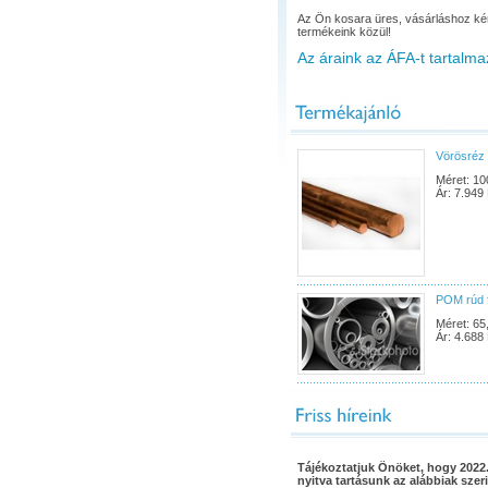
Az Ön kosara üres, vásárláshoz ké
termékeink közül!
Az áraink az ÁFA-t tartalma
Vörösréz 
Méret: 10
Ár: 7.949 
POM rúd 
Méret: 65
Ár: 4.688 
Tájékoztatjuk Önöket, hogy 2022.
nyitva tartásunk az alábbiak szeri