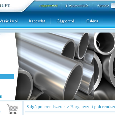
k
5
Salgó polcrendszerek > Horganyzott polcrendsz