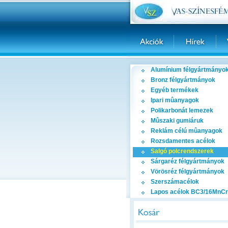
Alumínium félgyártmányo
Bronz félgyártmányok
Egyéb termékek
Ipari mûanyagok
Polikarbonát lemezek
Mûszaki gumiáruk
Reklám célú mûanyagok
Rozsdamentes acélok
Salgó polcrendszerek
Sárgaréz félgyártmányok
Vörösréz félgyártmányok
Szerszámacélok
Lapos acélok BC3/16MnCr