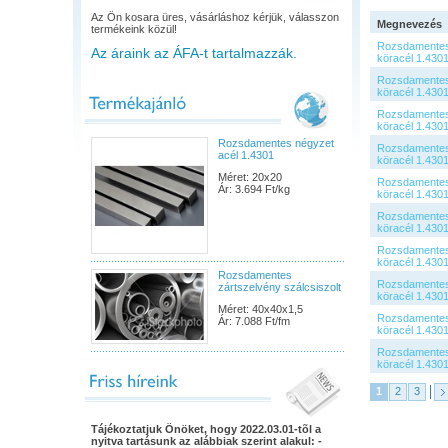
Az Ön kosara üres, vásárláshoz kérjük, válasszon
Megnevezés
termékeink közül!
Rozsdamente
Az áraink az ÁFA-t tartalmazzák.
köracél 1.430
Rozsdamente
köracél 1.430
Rozsdamente
köracél 1.430
Rozsdamentes négyzet
Rozsdamente
acél 1.4301
köracél 1.430
Méret: 20x20
Rozsdamente
Ár: 3.694 Ft/kg
köracél 1.430
Rozsdamente
köracél 1.430
Rozsdamente
köracél 1.430
Rozsdamentes
Rozsdamente
zártszelvény szálcsiszolt
köracél 1.430
Méret: 40x40x1,5
Rozsdamente
Ár: 7.088 Ft/fm
köracél 1.430
Rozsdamente
köracél 1.430
1
2
3
Tájékoztatjuk Önöket, hogy 2022.03.01-tõl a
nyitva tartásunk az alábbiak szerint alakul: -