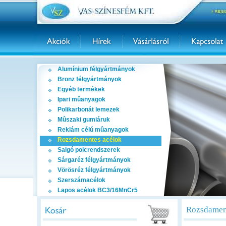
Alumínium félgyártmányok
Bronz félgyártmányok
Egyéb termékek
Ipari mûanyagok
Polikarbonát lemezek
Mûszaki gumiáruk
Reklám célú mûanyagok
Rozsdamentes acélok
Salgó polcrendszerek
Sárgaréz félgyártmányok
Vörösréz félgyártmányok
Szerszámacélok
Lapos acélok BC3/16MnCr5
Rozsdament