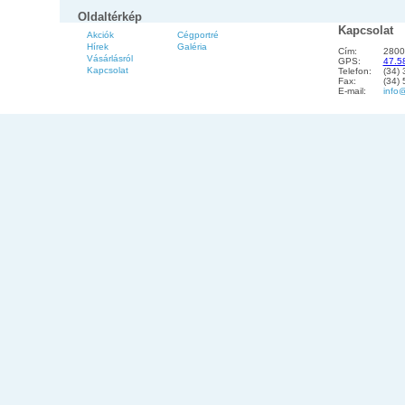
Oldaltérkép
Kapcsolat
Akciók
Cégportré
Hírek
Galéria
Cím:
2800
Vásárlásról
GPS:
47.5
Kapcsolat
Telefon:
(34)
Fax:
(34)
E-mail:
info