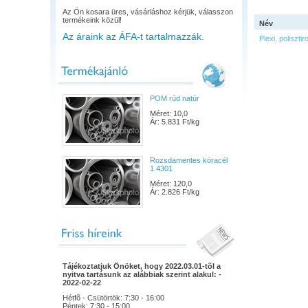
Az Ön kosara üres, vásárláshoz kérjük, válasszon
termékeink közül!
Név
Az áraink az ÁFA-t tartalmazzák.
Plexi, poliszti
POM rúd natúr
Méret: 10,0
Ár: 5.831 Ft/kg
Rozsdamentes köracél
1.4301
Méret: 120,0
Ár: 2.826 Ft/kg
Tájékoztatjuk Önöket, hogy 2022.03.01-tõl a
nyitva tartásunk az alábbiak szerint alakul: -
2022-02-22
Hétfõ - Csütörtök: 7:30 - 16:00
Péntek: 7:30 - 15:00