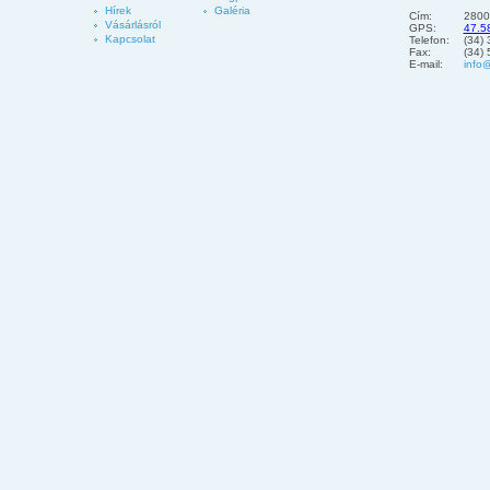
Hírek
Galéria
Cím:
2800
Vásárlásról
GPS:
47.5
Kapcsolat
Telefon:
(34)
Fax:
(34)
E-mail:
info