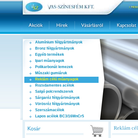
Alumínium félgyártmányok
Bronz félgyártmányok
Egyéb termékek
Ipari mûanyagok
Polikarbonát lemezek
Mûszaki gumiáruk
Reklám célú mûanyagok
Rozsdamentes acélok
Salgó polcrendszerek
Sárgaréz félgyártmányok
Vörösréz félgyártmányok
Szerszámacélok
Lapos acélok BC3/16MnCr5
Reklám cé