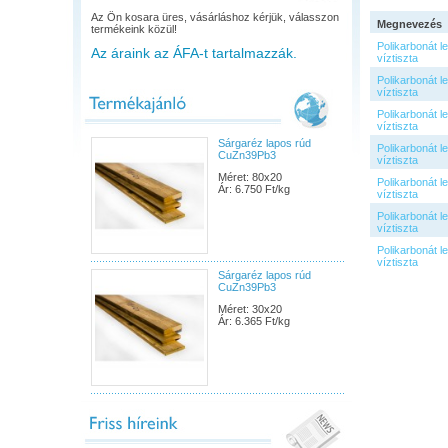
Az Ön kosara üres, vásárláshoz kérjük, válasszon
Megnevezés
termékeink közül!
Polikarbonát 
Az áraink az ÁFA-t tartalmazzák.
víztiszta
Polikarbonát 
víztiszta
Polikarbonát 
víztiszta
Sárgaréz lapos rúd
Polikarbonát 
CuZn39Pb3
víztiszta
Méret: 80x20
Polikarbonát 
Ár: 6.750 Ft/kg
víztiszta
Polikarbonát 
víztiszta
Polikarbonát 
víztiszta
Sárgaréz lapos rúd
CuZn39Pb3
Méret: 30x20
Ár: 6.365 Ft/kg