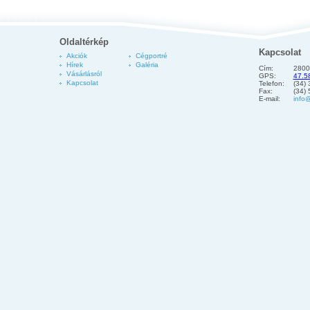
Oldaltérkép
Kapcsolat
Akciók
Cégportré
Hírek
Galéria
Cím:
2800
Vásárlásról
GPS:
47.5
Kapcsolat
Telefon:
(34)
Fax:
(34)
E-mail:
info