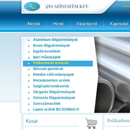
Alumínium félgyártmányok
Bronz félgyártmányok
Egyéb termékek
Ipari mûanyagok
Polikarbonát lemezek
Mûszaki gumiáruk
Reklám célú mûanyagok
Rozsdamentes acélok
Salgó polcrendszerek
Sárgaréz félgyártmányok
Vörösréz félgyártmányok
Szerszámacélok
Lapos acélok BC3/16MnCr5
Polikarbon