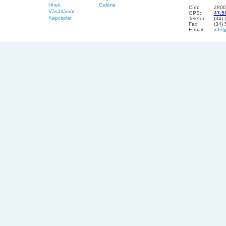
Hírek
Galéria
Cím:
2800
Vásárlásról
GPS:
47.5
Kapcsolat
Telefon:
(34)
Fax:
(34)
E-mail:
info