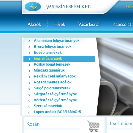
Alumínium félgyártmányok
Bronz félgyártmányok
Egyéb termékek
Ipari mûanyagok
Polikarbonát lemezek
Mûszaki gumiáruk
Reklám célú mûanyagok
Rozsdamentes acélok
Salgó polcrendszerek
Sárgaréz félgyártmányok
Vörösréz félgyártmányok
Szerszámacélok
Lapos acélok BC3/16MnCr5
Ipari mûa