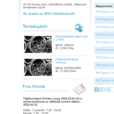
Az Ön kosara üres, vásárláshoz kérjük, válasszon
Megnevezés
termékeink közül!
PVC lemez sz
Az áraink az ÁFA-t tartalmazzák.
PVC lemez sz
PVC lemez sz
PVC lemez sz
Rozsdamentes lapos acél
1.4301
PVC lemez sz
Méret: 100x10
Ár: 2.250 Ft/kg
PVC lemez sz
PVC lemez sz
Polikarbonát lemez
víztiszta
PVC lemez sz
Méret: 4x2050x3050
Ár: 17.918 Ft/nm
PVC lemez sz
PVC lemez sz
1
2
Tájékoztatjuk Önöket, hogy 2022.03.01-tõl a
nyitva tartásunk az alábbiak szerint alakul: -
2022-02-22
Hétfõ - Csütörtök: 7:30 - 16:00
Péntek: 7:30 - 15:00