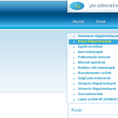
Alumínium félgyártmányo
Bronz félgyártmányok
Egyéb termékek
Ipari mûanyagok
Polikarbonát lemezek
Mûszaki gumiáruk
Reklám célú mûanyagok
Rozsdamentes acélok
Salgó polcrendszerek
Sárgaréz félgyártmányok
Vörösréz félgyártmányok
Szerszámacélok
Lapos acélok BC3/16MnCr