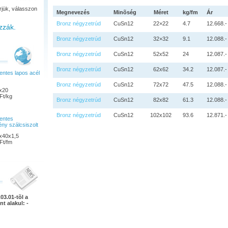
rjük, válasszon
Megnevezés
Minõség
Méret
kg/fm
Ár
Bronz négyzetrúd
CuSn12
22×22
4.7
12.668.-
zzák.
Bronz négyzetrúd
CuSn12
32×32
9.1
12.088.-
Bronz négyzetrúd
CuSn12
52x52
24
12.087.-
Bronz négyzetrúd
CuSn12
62x62
34.2
12.087.-
ntes lapos acél
Bronz négyzetrúd
CuSn12
72x72
47.5
12.088.-
x20
Ft/kg
Bronz négyzetrúd
CuSn12
82x82
61.3
12.088.-
Bronz négyzetrúd
CuSn12
102x102
93.6
12.871.-
entes
ény szálcsiszolt
x40x1,5
Ft/fm
03.01-tõl a
nt alakul: -