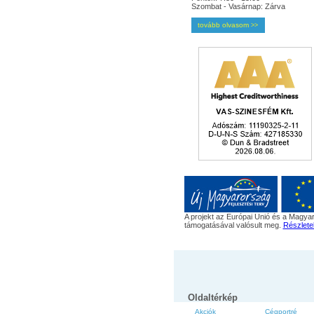
Szombat - Vasárnap: Zárva
tovább olvasom
>>
A projekt az Európai Unió és a Magyar
támogatásával valósult meg.
Részlete
Oldaltérkép
Akciók
Cégportré