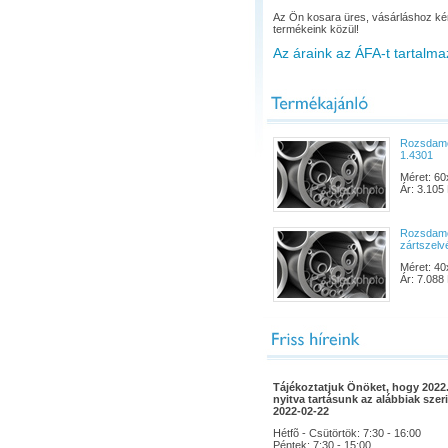
Az Ön kosara üres, vásárláshoz ké
termékeink közül!
Az áraink az ÁFA-t tartalma
Rozsdame
1.4301
Méret: 60
Ár: 3.105 
Rozsdam
zártszelv
Méret: 40
Ár: 7.088 
Tájékoztatjuk Önöket, hogy 2022.
nyitva tartásunk az alábbiak szeri
2022-02-22
Hétfõ - Csütörtök: 7:30 - 16:00
Péntek: 7:30 - 15:00