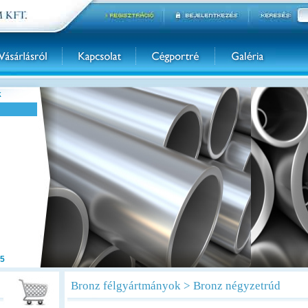
k
5
Bronz félgyártmányok > Bronz négyzetrúd