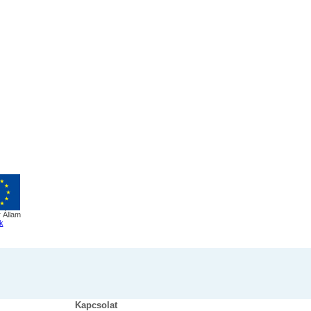
 Állam
k
Kapcsolat