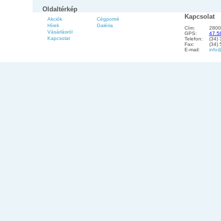
Oldaltérkép
Kapcsolat
Akciók
Cégportré
Hírek
Galéria
Cím:
2800
Vásárlásról
GPS:
47.5
Kapcsolat
Telefon:
(34)
Fax:
(34)
E-mail:
info