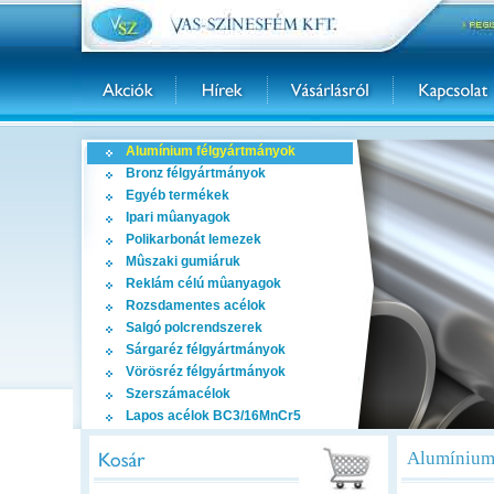
Alumínium félgyártmányok
Bronz félgyártmányok
Egyéb termékek
Ipari mûanyagok
Polikarbonát lemezek
Mûszaki gumiáruk
Reklám célú mûanyagok
Rozsdamentes acélok
Salgó polcrendszerek
Sárgaréz félgyártmányok
Vörösréz félgyártmányok
Szerszámacélok
Lapos acélok BC3/16MnCr5
Alumínium 