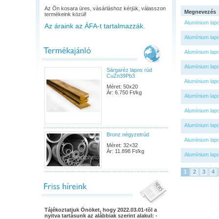
Az Ön kosara üres, vásárláshoz kérjük, válasszon
Megnevezés
termékeink közül!
Alumínium lap
Az áraink az ÁFA-t tartalmazzák.
Alumínium lap
Alumínium lap
Alumínium lap
Sárgaréz lapos rúd
CuZn39Pb3
Alumínium lap
Méret: 50x20
Ár: 6.750 Ft/kg
Alumínium lap
Alumínium lap
Alumínium lap
Bronz négyzetrúd
Alumínium lap
Méret: 32×32
Ár: 11.898 Ft/kg
Alumínium lap
1
2
3
4
Tájékoztatjuk Önöket, hogy 2022.03.01-tõl a
nyitva tartásunk az alábbiak szerint alakul: -