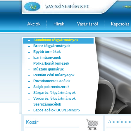
Alumínium félgyártmányok
Bronz félgyártmányok
Egyéb termékek
Ipari mûanyagok
Polikarbonát lemezek
Mûszaki gumiáruk
Reklám célú mûanyagok
Rozsdamentes acélok
Salgó polcrendszerek
Sárgaréz félgyártmányok
Vörösréz félgyártmányok
Szerszámacélok
Lapos acélok BC3/16MnCr5
Alumínium