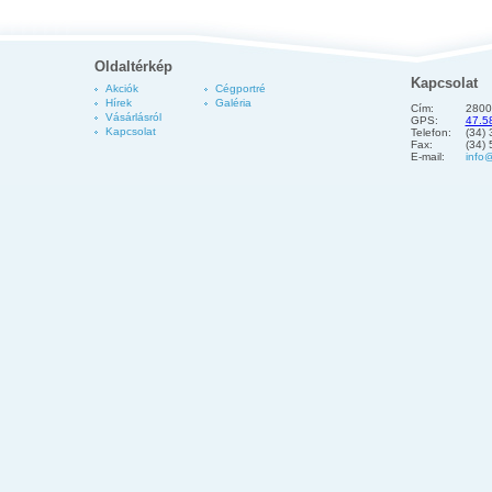
Oldaltérkép
Kapcsolat
Akciók
Cégportré
Hírek
Galéria
Cím:
2800
Vásárlásról
GPS:
47.5
Kapcsolat
Telefon:
(34)
Fax:
(34)
E-mail:
info