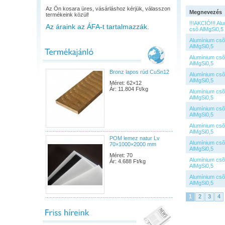
Az Ön kosara üres, vásárláshoz kérjük, válasszon
Megnevezés
termékeink közül!
!!!AKCIÓ!!! Al
Az áraink az ÁFA-t tartalmazzák.
csõ AlMgSi0,5
Alumínium csõ
AlMgSi0,5
Alumínium csõ
AlMgSi0,5
Bronz lapos rúd CuSn12
Alumínium csõ
AlMgSi0,5
Méret: 62×12
Ár: 11.804 Ft/kg
Alumínium csõ
AlMgSi0,5
Alumínium csõ
AlMgSi0,5
Alumínium csõ
AlMgSi0,5
POM lemez natur Lv
Alumínium csõ
70×1000×2000 mm
AlMgSi0,5
Méret: 70
Alumínium csõ
Ár: 4.688 Ft/kg
AlMgSi0,5
Alumínium csõ
AlMgSi0,5
1
2
3
4