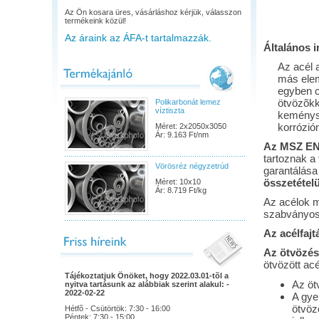
Az Ön kosara üres, vásárláshoz kérjük, válasszon
termékeink közül!
Az áraink az ÁFA-t tartalmazzák.
Általános 
Az acél 
más elem
egyben c
ötvözõkke
Polikarbonát lemez
víztiszta
keménysé
korrózió
Méret: 2x2050x3050
Ár: 9.163 Ft/nm
Az MSZ EN
tartoznak a
Vörösréz négyzetrúd
garantálása
összetétel
Méret: 10x10
Ár: 8.719 Ft/kg
Az acélok m
szabványos
Az acélfajt
Az ötvözé
ötvözött ac
Tájékoztatjuk Önöket, hogy 2022.03.01-tõl a
Az öt
nyitva tartásunk az alábbiak szerint alakul: -
2022-02-22
A gye
ötvöz
Hétfõ - Csütörtök: 7:30 - 16:00
Péntek: 7:30 - 15:00