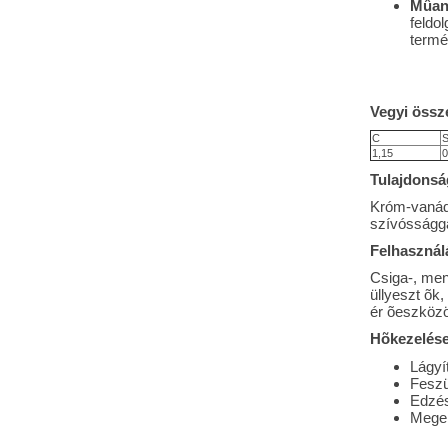
Mûan
feldo
termé
Vegyi össze
C
S
1,15
0
Tulajdonsá
Króm-vanádi
szívósságga
Felhasználá
Csiga-, men
üllyeszt õk
ér õeszközök
Hõkezelése
Lágyí
Feszü
Edzés
Meger