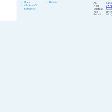
Hírek
Galéria
Cím:
2800
Vásárlásról
GPS:
47.5
Kapcsolat
Telefon:
(34)
Fax:
(34)
E-mail:
info