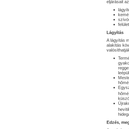
eljárásait a
lágyít
kemén
szívó
felül
Lágyítás
A lágyítás 
alakítás kö
valósíthatj
Termé
gyakor
regge
leépül
Meste
hõmér
Egysz
hõmér
küszöb
Újrakr
hevít
hideg
Edzés, meg