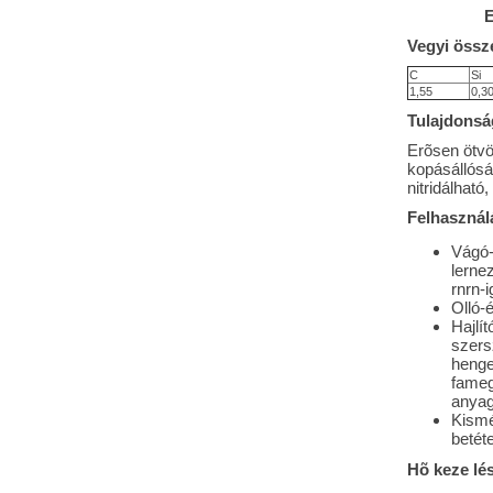
E
Vegyi össze
C
Si
1,55
0,3
Tulajdonsá
Erõsen ötvö
kopásállósá
nitridálható
Felhasználá
Vágó-
lerne
rnrn-
Olló-
Hajlí
szers
henge
fame
anyago
Kismé
betét
Hõ keze lé