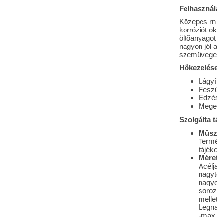
Felhasználá
Közepes rn 
korróziót o
öltõanyagot
nagyon jól 
szemüvegek
Hõkezelése
Lágyí
Feszü
Edzé
Mege
Szolgálta t
Mûsz
Termé
tájéko
Méret
Acélj
nagyt
nagyo
soroz
melle
Legna
-max