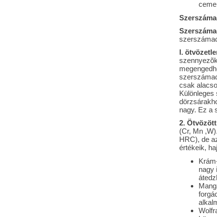
cement
Szerszámac
Szerszáma
szerszámacé
l. ötvözet
szennyezõké
megengedhe
szerszámac
csak alacso
Különleges
dörzsárakho
nagy. Ez a
2. Ötvözöt
(Cr, Mn ,W)
HRC), de az
értékeik, ha
Krám-
nagy 
átedz
Mangá
forgá
alkal
Wolfr