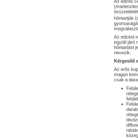
Az edzés cé
(martenzite
összetételét
hõntartják (
gyorsaságát
megválasztá
Az edzést r
együtt járó
hõntartást 
nevezik.
Kérgesítõ e
Az erõs kop
magon kemén
csak a darab
Felül
rétegé
felüle
Felüle
darab
réteg
ötvözé
diffu
nitri
közeg