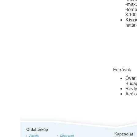
-max.
-tömb
3.10
Kiszá
határi
Források
Óvári
Budap
Révfy
Acélo
Oldaltérkép
Kapcsolat
Akciók
Cégportré