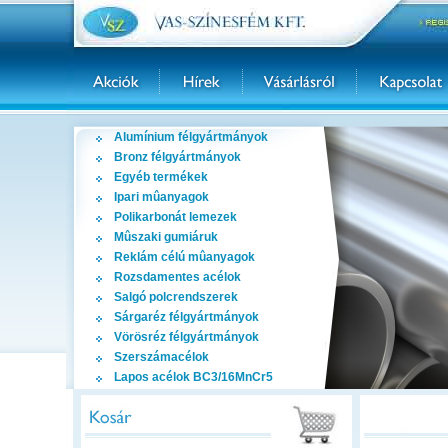
Alumínium félgyártmányok
Bronz félgyártmányok
Egyéb termékek
Ipari mûanyagok
Polikarbonát lemezek
Mûszaki gumiáruk
Reklám célú mûanyagok
Rozsdamentes acélok
Salgó polcrendszerek
Sárgaréz félgyártmányok
Vörösréz félgyártmányok
Szerszámacélok
Lapos acélok BC3/16MnCr5