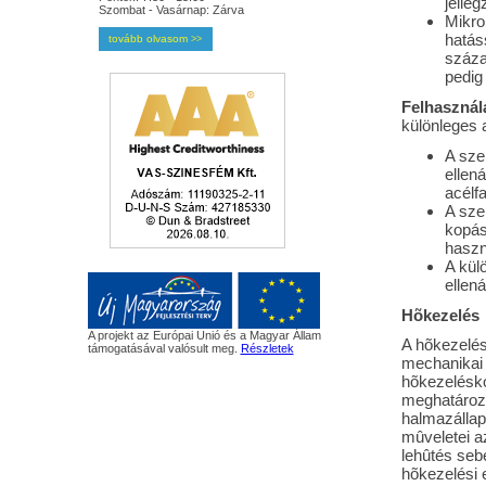
jelle
Szombat - Vasárnap: Zárva
Mikro
hatás
tovább olvasom
>>
száza
pedig 
Felhasználá
különleges a
A sze
ellen
acélf
A sze
kopás
haszn
A kül
ellená
Hõkezelés
A projekt az Európai Unió és a Magyar Állam
A hõkezelés
támogatásával valósult meg.
Részletek
mechanikai 
hõkezeléskor
meghatározo
halmazállap
mûveletei a
lehûtés seb
hõkezelési 