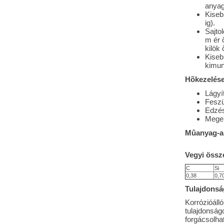
anyag
Kisebb
ig).
Sajto
m ér 
kilök
Kiseb
kimun
Hõkezelése
Lágyí
Feszü
Edzés
Meger
Mûanyag-al
Vegyi össze
C
Si
0,38
0,7
Tulajdonsá
Korrózióáll
tulajdonságo
forgácsolha