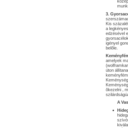
közep
munká
3. Gyorsac
szerszámacé
Kis százalé
a legkényes
edzésével e
gyorsacélok
igényel gon
belõle.
Keményfém
amelyek ma
(wolframkar
úton állítan
keményfém
Keménységü
Keménységük
õkezelni , 
szilárdságúa
A Vas
Hideg
hideg
szívó
kivála