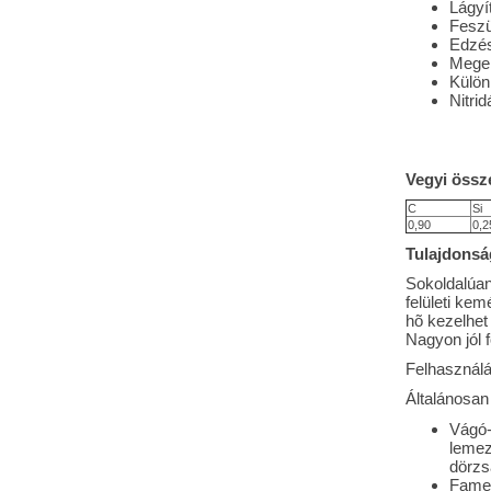
Lágyí
Feszü
Edzé
Meger
Külön
Nitrid
Vegyi össze
C
Si
0,90
0,2
Tulajdonsá
Sokoldalúan
felületi ke
hõ kezelhet
Nagyon jól 
Felhasználás
Általánosan
Vágó-
lemez
dörzs
Fame