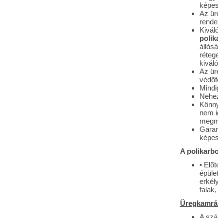
képes
Az ü
rende
Kivál
polik
állósá
réteg
kiváló
Az ü
védõfó
Mindig
Nehez
Könn
nem i
megm
Garan
képes
A polikarb
• Elõ
épület
erkél
falak
Üregkamrás
A szá