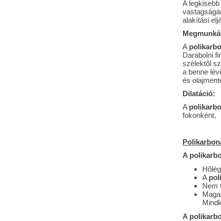
A legkisebb
vastagságán
alakítási el
Megmunkál
A
polikarb
Darabolni fi
szélektõl s
a benne lévõ
és olajmente
Dilatáció:
A
polikarb
fokonként,
Polikarbon
A polikarbo
Hõlég
A
pol
Nem t
Magas
Mindk
A polikarb