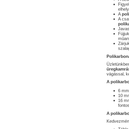
Figye
elhely
A
pol
A csa
polik
Javas
Fújju
mûany
Zárjuk
szalag
Polikarbon
Üzletünkbe
üregkamrás
vágással, k
A polikarb
6 mm 
10 mm
16 mm
fontos
A polikarb
Kedvezménye