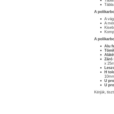
Tábl
Tábla
A polikarb
A vágá
A mér
Kiseb
Kompl
A polikarb
Alu f
Tömí
Aláté
Záró 
x 25
Leszo
H tol
10mm
U pro
U pro
Kérjük, tisz