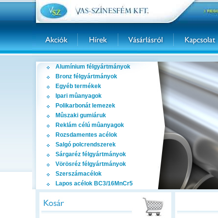
Alumínium félgyártmányok
Bronz félgyártmányok
Egyéb termékek
Ipari mûanyagok
Polikarbonát lemezek
Mûszaki gumiáruk
Reklám célú mûanyagok
Rozsdamentes acélok
Salgó polcrendszerek
Sárgaréz félgyártmányok
Vörösréz félgyártmányok
Szerszámacélok
Lapos acélok BC3/16MnCr5