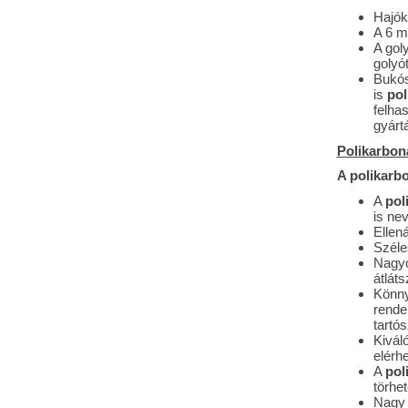
Hajók
A 6 
A goly
golyót
Bukós
is
pol
felhas
gyárt
Polikarbon
A polikarb
A
pol
is nev
Ellen
Széle
Nagyo
átlát
Könn
rende
tartós
Kivál
elérh
A
pol
törhet
Nagy 