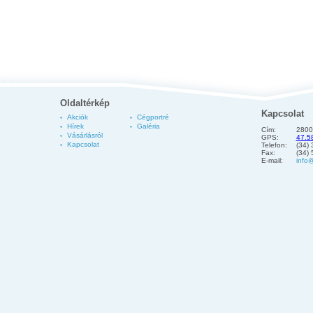
Oldaltérkép
Kapcsolat
Akciók
Cégportré
Hírek
Galéria
Cím:
2800
Vásárlásról
GPS:
47.5
Kapcsolat
Telefon:
(34)
Fax:
(34)
E-mail:
info