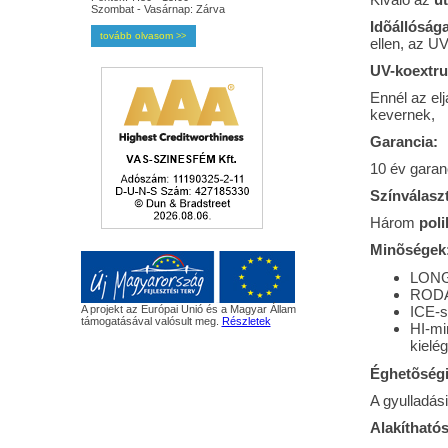
Szombat - Vasárnap: Zárva
Idõállóság
tovább olvasom
>>
ellen, az UV
UV-koextru
Ennél az el
kevernek,
Garancia:
10 év garan
Színválasz
Három
poli
Minõségek
LONGL
RODAL
A projekt az Európai Unió és a Magyar Állam
ICE-s
támogatásával valósult meg.
Részletek
HI-mi
kielég
Éghetõségi
A gyulladás
Alakítható