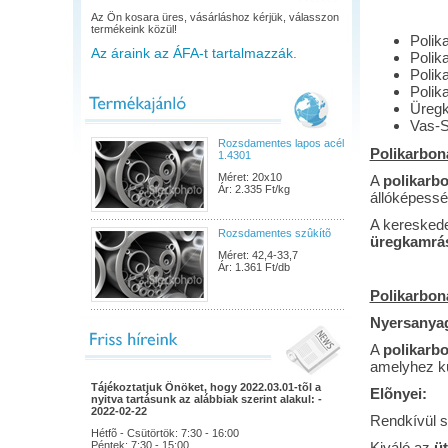
Az Ön kosara üres, vásárláshoz kérjük, válasszon
termékeink közül!
Polik
Az áraink az ÁFA-t tartalmazzák.
Polik
Polik
Polik
Üregk
Vas-S
Rozsdamentes lapos acél
Polikarbon
1.4301
Méret: 20x10
A
polikarb
Ár: 2.335 Ft/kg
állóképessé
A kereskede
Rozsdamentes szûkítõ
üregkamrás
Méret: 42,4-33,7
Ár: 1.361 Ft/db
Polikarboná
Nyersanya
A
polikarb
amelyhez kü
Tájékoztatjuk Önöket, hogy 2022.03.01-tõl a
Elõnyei:
nyitva tartásunk az alábbiak szerint alakul: -
2022-02-22
Rendkívül s
Hétfõ - Csütörtök: 7:30 - 16:00
Péntek: 7:30 - 15:00
Kiváló az
üt