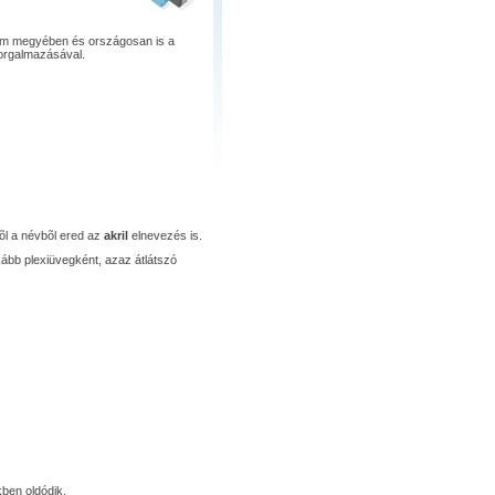
om megyében és országosan is a
forgalmazásával.
õl a névbõl ered az
akril
elnevezés is.
nkább plexiüvegként, azaz átlátszó
ben oldódik.