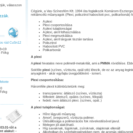
rjük, válasszon
Cégünk, a Vas-Színesfém Kft. 1994 óta foglalkozik Komárom-Eszterg
reklámcélú mûanyagok (Plexi, polisztirol habosított pvc, polikarbonát) 
zzák.
A plexi
Plexi csoportosítása
A plexi tulajdonságai
A plexi, akril felhasználása
Plexi megmunkálása
A plexi, akril tárgyak tisztán tartása
pos rúd CuSn12
Polisztirol
Habosított PVC
3×19
Polikarbonát
 Ft/kg
A plexi
A
plexi
hivatalos neve polimetil-metakrilát, ami a
PMMA
rövidítése. Ebb
Sokféle
plexi
(színes, víztiszta, opál stb) létezik, de ez az anyag legi
anyagként - akár egyfajta üvegpótlóként - ismert.
Plexi csoportosítása:
fekete
Háromféle plexit különböztetünk meg:
,0
Ft/kg
transzparens: átlátszó (színes, víztiszta)
félfedett: áttetszõ, opálos (színes, félopál)
fedett: nem átlátszó plexi. (színes, opál..)
A plexi tulajdonságai:
Hõre lágyuló mûanyag.
Amorf, üvegszerû, víztiszta polimer.
Ütésállósága a polimerációs fok növekedésével javul.
Melegen jól alakítható.
03.01-tõl a
Híg savaknak, lúgoknak, zsíroknak, olajoknak ellenáll
nt alakul: -
Alkoholban és szénhidrogénekben nem, de aromás oldószerek