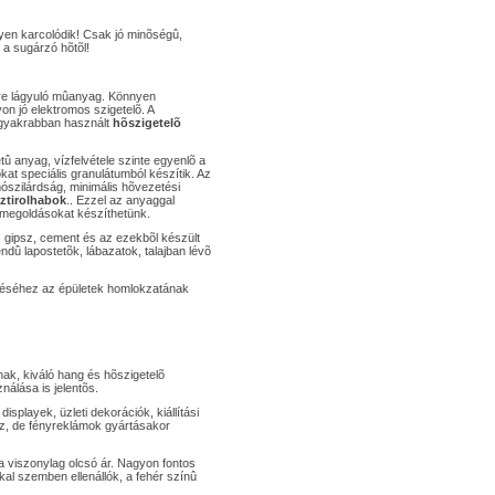
nyen karcolódik! Csak jó minõségû,
 a sugárzó hõtõl!
e lágyuló mûanyag. Könnyen
on jó elektromos szigetelõ. A
gyakrabban használt
hõszigetelõ
tû anyag, vízfelvétele szinte egyenlõ a
at speciális granulátumból készítik. Az
ószilárdság, minimális hõvezetési
sztirolhabok
.. Ezzel az anyaggal
i megoldásokat készíthetünk.
 gipsz, cement és az ezekbõl készült
ndû lapostetõk, lábazatok, talajban lévõ
léséhez az épületek homlokzatának
ak, kiváló hang és hõszigetelõ
nálása is jelentõs.
displayek, üzleti dekorációk, kiállítási
ez, de fényreklámok gyártásakor
viszonylag olcsó ár. Nagyon fontos
kal szemben ellenállók, a fehér színû