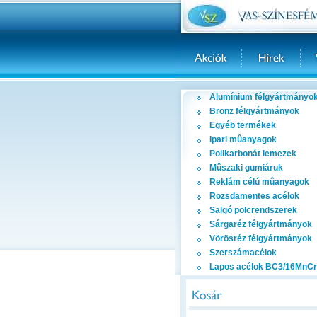
Alumínium félgyártmányo
Bronz félgyártmányok
Egyéb termékek
Ipari mûanyagok
Polikarbonát lemezek
Mûszaki gumiáruk
Reklám célú mûanyagok
Rozsdamentes acélok
Salgó polcrendszerek
Sárgaréz félgyártmányok
Vörösréz félgyártmányok
Szerszámacélok
Lapos acélok BC3/16MnCr