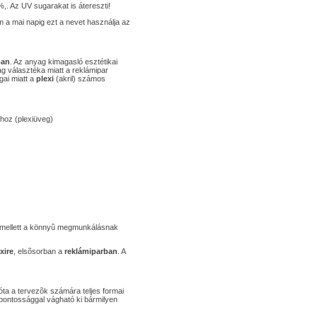
,. Az UV sugarakat is átereszti!
 a mai napig ezt a nevet használja az
ban
. Az anyag kimagasló esztétikai
g választéka miatt a reklámipar
gai miatt a
plexi
(akril) számos
ihoz (plexiüveg)
ra mellett a könnyû megmunkálásnak
xire
, elsõsorban a
reklámiparban
. A
óta a tervezõk számára teljes formai
 pontossággal vágható ki bármilyen