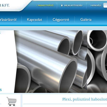
k
5
Plexi, polisztirol habosíto