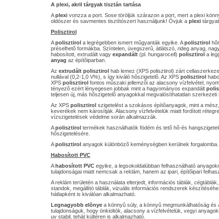
A plexi, akril tárgyak tisztán tartása
A
plexi
vonzza a port. Sose töröljük szárazon a port, mert a plexi kön
oldószer és savmentes tisztítószert használjunk! Óvjuk a
plexi
tárgyat
Polisztirol
A
polisztirol
a legrégebben ismert mûgyanták egyike. A
polisztirol
hõr
préselhetõ formákba. Színtelen, üvegszerû, átlátszó, rideg anyag, nagy
habosított, extrudált vagy
expandált
(pl. hungarocell)
polisztirol
a leg
anyag
az építõiparban.
Az
extrudált polisztirol
hab lemez (XPS polisztirol) zárt cellaszerkeze
nullával (0,2-1,0 V%), s így kiváló hõszigetelõ. Az XPS
polisztirol
habok
XPS
polisztirol
fontos mûszaki jellemzõi az alacsony vízfelvétel, nyom
tényezõ ezért lényegesen jobbak mint a hagyományos expandált
poli
teljesen új, más hõszigetelõ anyagokkal megvalósíthatatlan szerkezet
Az XPS
polisztirol
szigetelést a szokásos építõanyagok, mint a mész,
keverékek nem károsítják. Alacsony vízfelvételük miatt fordított rétegre
vízszigetelések védelme során alkalmazzák.
A
polisztirol
termékek használhatók födém és tetõ hõ-és hangszigete
hõszigetelésére.
A
polisztirol
anyagok különbözõ keménységben kerülnek forgalomba.
Habosított PVC
A
habosított PVC
egyike, a legsokoldalúbban felhasználható anyagokn
tulajdonságai miatt nemcsak a reklám, hanem az ipari, építõipari felhasz
A reklám területén a használata elterjedt, információs táblák, cégtáblák, 
standok, megállító táblák, vizuális információs rendszerek készítéséh
hátlapként is kiválóan alkalmazható.
Legnagyobb elõnye
a könnyû súly, a könnyû megmunkálhatóság és a 
tulajdonságuk, hogy önkioltók, alacsony a vízfelvételük, vegyi anyagok
uv stabil, tehát kültéren is alkalmazható.