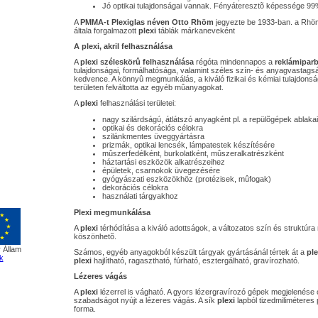
Jó optikai tulajdonságai vannak. Fényáteresztõ képessége 99%
A
PMMA-t Plexiglas néven Otto Rhöm
jegyezte be 1933-ban. a Rhöm
általa forgalmazott
plexi
táblák márkaneveként
A plexi, akril felhasználása
A
plexi széleskörû felhasználása
régóta mindennapos a
reklámipar
tulajdonságai, formálhatósága, valamint széles szín- és anyagvastagsá
kedvence. A könnyû megmunkálás, a kiváló fizikai és kémiai tulajdonsá
területen felváltotta az egyéb mûanyagokat.
A
plexi
felhasználási területei:
nagy szilárdságú, átlátszó anyagként pl. a repülõgépek ablaka
optikai és dekorációs célokra
szilánkmentes üveggyártásra
prizmák, optikai lencsék, lámpatestek készítésére
mûszerfedélként, burkolatként, mûszeralkatrészként
háztartási eszközök alkatrészeihez
épületek, csarnokok üvegezésére
gyógyászati eszközökhöz (protézisek, mûfogak)
dekorációs célokra
használati tárgyakhoz
Plexi megmunkálása
A
plexi
térhódítása a kiváló adottságok, a változatos szín és struktú
köszönhetõ.
 Állam
Számos, egyéb anyagokból készült tárgyak gyártásánál tértek át a
ple
k
plexi
hajlítható, ragasztható, fúrható, esztergálható, gravírozható.
Lézeres vágás
A
plexi
lézerrel is vágható. A gyors lézergravírozó gépek megjelenése 
szabadságot nyújt a lézeres vágás. A sík
plexi
lapból tizedmiliméteres
forma.