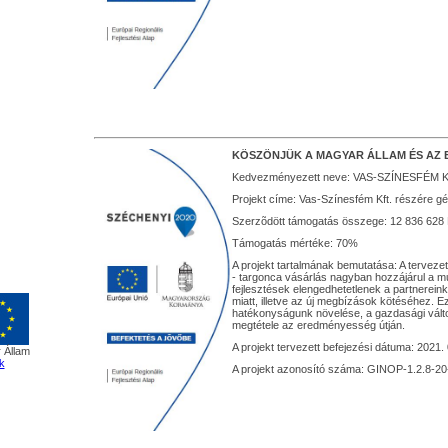
KÖSZÖNJÜK A MAGYAR ÁLLAM ÉS AZ 
Kedvezményezett neve: VAS-SZÍNESFÉM K
Projekt címe: Vas-Színesfém Kft. részére 
Szerzõdött támogatás összege: 12 836 628 
Támogatás mértéke: 70%
A projekt tartalmának bemutatása: A tervez
- targonca vásárlás nagyban hozzájárul a m
fejlesztések elengedhetetlenek a partnere
miatt, illetve az új megbízások kötéséhez. E
hatékonyságunk növelése, a gazdasági vált
megtétele az eredményesség útján.
A projekt tervezett befejezési dátuma: 2021. 
 Állam
k
A projekt azonosító száma: GINOP-1.2.8-2