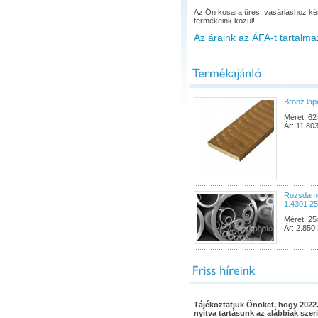
Az Ön kosara üres, vásárláshoz ké
termékeink közül!
Az áraink az ÁFA-t tartalma
Bronz la
Méret: 62
Ár: 11.803
Rozsdame
1.4301 2
Méret: 25
Ár: 2.850 
Tájékoztatjuk Önöket, hogy 2022.
nyitva tartásunk az alábbiak szeri