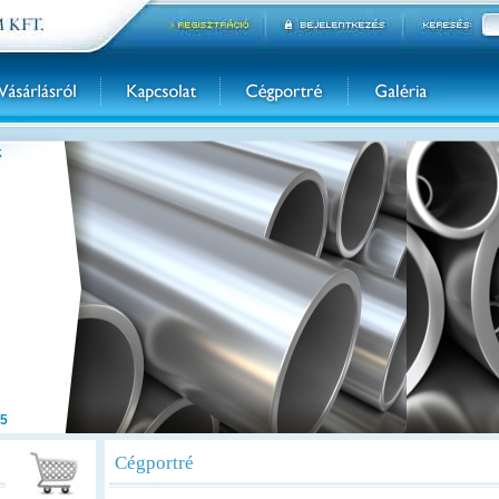
k
5
Cégportré