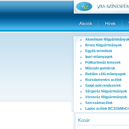
Alumínium félgyártmányo
Bronz félgyártmányok
Egyéb termékek
Ipari mûanyagok
Polikarbonát lemezek
Mûszaki gumiáruk
Reklám célú mûanyagok
Rozsdamentes acélok
Salgó polcrendszerek
Sárgaréz félgyártmányok
Vörösréz félgyártmányok
Szerszámacélok
Lapos acélok BC3/16MnCr