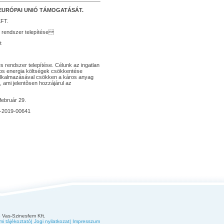
EURÓPAI UNIÓ TÁMOGATÁSÁT.
FT.
s rendszer telepítése
t
 rendszer telepítése. Célunk az ingatlan
amos energia költségek csökkentése
 alkalmazásával csökken a káros anyag
, ami jelentõsen hozzájárul az
február 29.
9-2019-00641
 Vas-Szinesfem Kft.
i tájékoztató
|
Jogi nyilatkozat
|
Impresszum