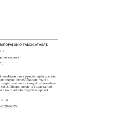
EURÓPAI UNIÓ TÁMOGATÁSÁT.
FT.
gép beszerzése
Ft
ett beruházásban szereplõ gépbeszerzés
unkahelyek biztosításában, mivel a
ink megtartásában az igények növekedése
zzel elsõdleges célunk a kapacitásunk,
ozásokra adható megfelelõ lépések
03. 31.
0-2020-02722