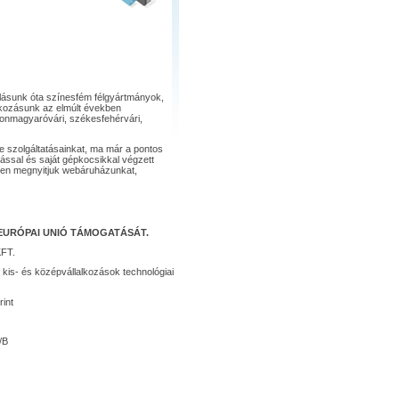
lásunk óta színesfém félgyártmányok,
lkozásunk az elmúlt években
osonmagyaróvári, székesfehérvári,
ve szolgáltatásainkat, ma már a pontos
ással és saját gépkocsikkal végzett
9-ben megnyitjuk webáruházunkat,
EURÓPAI UNIÓ TÁMOGATÁSÁT.
FT.
 kis- és középvállalkozások technológiai
rint
/B