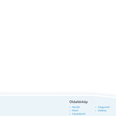
Oldaltérkép
Akciók
Cégportré
Hírek
Galéria
Vásárlásról