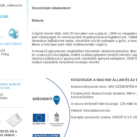
rjük, válasszon
Köszöntjük oldalunkon!
zzák.
Rólunk
Cégünk immár több, mint 30 éve jelen van a piacon, 1994-es megalaku
ipari mûanyagok és nemesacélok forgalmazásával foglalkozunk. Válla
dinamikus fejlõdésnek indult, vásárlóink között tudhatjuk a gyõri, a m
pos rúd CuSn12
illetve a móri ipari park több multinacionális cégét is.
×22
A növekvõ igényeknek megfelelõen bõvítettük raktárkészletünket, illet
 Ft/kg
és szakszerû kiszolgálás mellett szabászgépeken történõ méretre vág
házhozszállítással is igyekszünk vásárlóink igényeit kielégíteni. 200
mellyel vásárlóink kényelmét kívánjuk növelni.
KÖSZÖNJÜK A MAGYAR ÁLLAM ÉS AZ 
ntes acélcsõ
Kedvezményezett neve: VAS-SZÍNESFÉM K
5×2 mm
Forgóeszköz finanszírozás tartalma: Mikro-,
x2
korszerûsítése
Ft/fm
A vissza térítendõ hitel összege: 125 millió fo
Hitelcél: Készletbeszerzés
A projekt azonosító száma: GINOP-8.3.5-18
03.01-tõl a
nt alakul: -