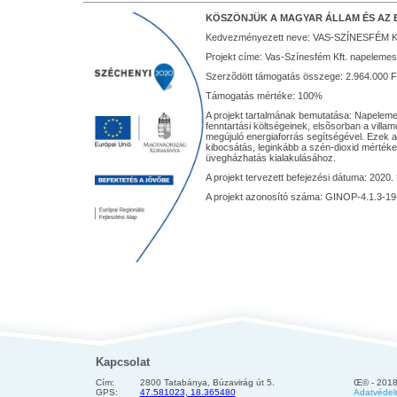
KÖSZÖNJÜK A MAGYAR ÁLLAM ÉS AZ 
Kedvezményezett neve: VAS-SZÍNESFÉM K
Projekt címe: Vas-Színesfém Kft. napeleme
Szerzõdött támogatás összege: 2.964.000 F
Támogatás mértéke: 100%
A projekt tartalmának bemutatása: Napelemes
fenntartási költségeinek, elsõsorban a vill
megújuló energiaforrás segítségével. Ezek
kibocsátás, leginkább a szén-dioxid mértéke
üvegházhatás kialakulásához.
A projekt tervezett befejezési dátuma: 2020. 
A projekt azonosító száma: GINOP-4.1.3-1
Kapcsolat
Cím:
2800 Tatabánya, Búzavirág út 5.
Œ© - 2018
GPS:
47.581023, 18.365480
Adatvédelm