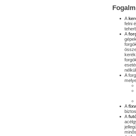
Fogalm
A
ker
felni
teher
A
for
gépeke
forgó
össze
kerék
forgó
eseté
nélkü
A for
melye
A
fix
biztos
A
fut
acélg
jelleg
minõs