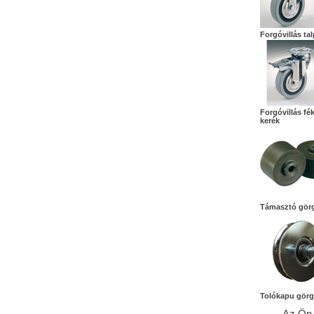
Forgóvillás ta
Forgóvillás fé
kerék
Támasztó gör
Tolókapu gör
Az Ön 