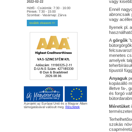
vagy kisebb
2022-02-22
Hétfõ - Csütörtök: 7:30 - 16:00
Ennél nagy
Péntek: 7:30 - 15:00
abroncsaik 
Szombat - Vasárnap: Zárva
vagy acélle
tovább olvasom
>>
Ilyenek pl. 
használható
A
görgõk
"t
bútorgörgõ
felcsavaroz
menetes csa
amelyek talp
teherbírásuk
típustól füg
Anyaguk
pe
kopásálló m
illetve fa-
és forgó vál
bútordarabn
A projekt az Európai Unió és a Magyar Állam
Méretüket
i
támogatásával valósult meg.
Részletek
természetes
Terhelhetõs
szokás növel
csapméretü