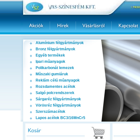
Alumínium félgyártmányok
Bronz félgyártmányok
Egyéb termékek
Ipari mûanyagok
Polikarbonát lemezek
Mûszaki gumiáruk
Reklám célú mûanyagok
Rozsdamentes acélok
Salgó polcrendszerek
Sárgaréz félgyártmányok
Vörösréz félgyártmányok
Szerszámacélok
Lapos acélok BC3/16MnCr5