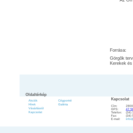
Forrása:
Görgõk terv
Kerekek és
Oldaltérkép
Kapcsolat
Akciók
Cégportré
Hírek
Galéria
Cím:
2800
Vásárlásról
GPS:
47.5
Kapcsolat
Telefon:
(34)
Fax:
(34)
E-mail:
info