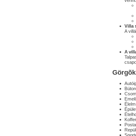
venni
Villa
A vil
A vil
Talpa
csapos
Görgõk 
Autói
Bútor
Csom
Emelõ
Élelm
Épüle
Ételh
Koffe
Postai
Repül
Sport