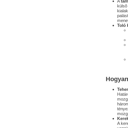
A
tám
külsõ
kiala
palást
menet
Toló 
Hogyan
Teher
Határ
mozga
három
ténye
mozga
Kerek
A ker