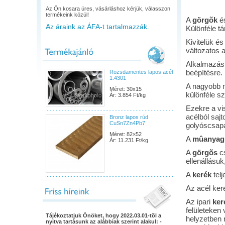
Az Ön kosara üres, vásárláshoz kérjük, válasszon
termékeink közül!
A
görgõk
é
Az áraink az ÁFA-t tartalmazzák.
Különféle t
Kivitelük és
változatos 
Alkalmazásuk
beépítésre.
Rozsdamentes lapos acél
1.4301
A nagyobb m
Méret: 30x15
különféle s
Ár: 3.854 Ft/kg
Ezekre a vis
acélból sajt
Bronz lapos rúd
CuSn7Zn4Pb7
golyóscsapá
Méret: 82×52
A
mûanyag
Ár: 11.231 Ft/kg
A
görgõs
cs
ellenállásu
A
kerék
telj
Az acél ker
Az ipari
ker
felületeken 
Tájékoztatjuk Önöket, hogy 2022.03.01-tõl a
helyzetben 
nyitva tartásunk az alábbiak szerint alakul: -