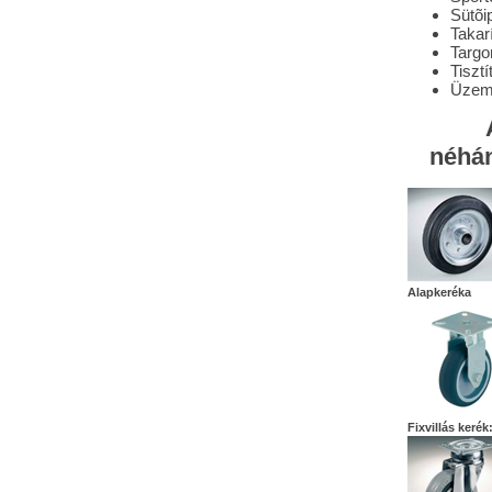
Sütõi
Takar
Targo
Tisztí
Üzem
néhán
Alapkeréka
Fixvillás kerék