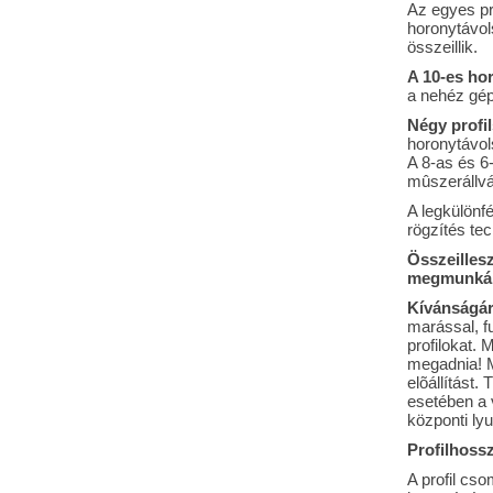
Az egyes pr
horonytávol
összeillik.
A 10-es hor
a nehéz gép
Négy profi
horonytávol
A 8-as és 6
mûszerállvá
A legkülönf
rögzítés tec
Összeillesz
megmunkál
Kívánságá
marással, f
profilokat.
megadnia! 
elõállítást.
esetében a 
központi lyu
Profilhoss
A profil cs