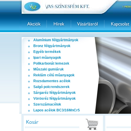
Alumínium félgyártmányok
Bronz félgyártmányok
Egyéb termékek
Ipari mûanyagok
Polikarbonát lemezek
Mûszaki gumiáruk
Reklám célú mûanyagok
Rozsdamentes acélok
Salgó polcrendszerek
Sárgaréz félgyártmányok
Vörösréz félgyártmányok
Szerszámacélok
Lapos acélok BC3/16MnCr5