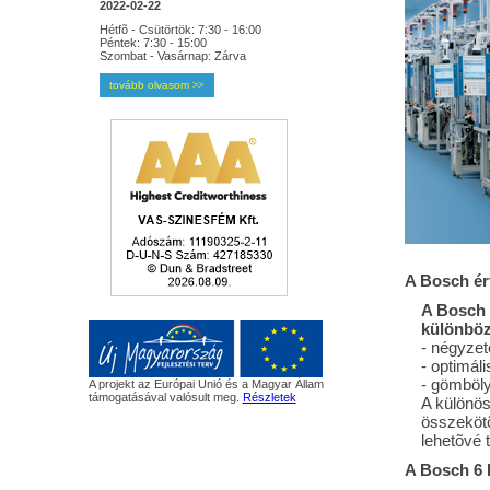
2022-02-22
Hétfõ - Csütörtök: 7:30 - 16:00
Péntek: 7:30 - 15:00
Szombat - Vasárnap: Zárva
tovább olvasom
>>
A Bosch ért
A Bosch t
különböz
- négyzet
- optimál
- gömbölyí
A projekt az Európai Unió és a Magyar Állam
támogatásával valósult meg.
Részletek
A különös
összekötõ
lehetõvé 
A Bosch 6 k