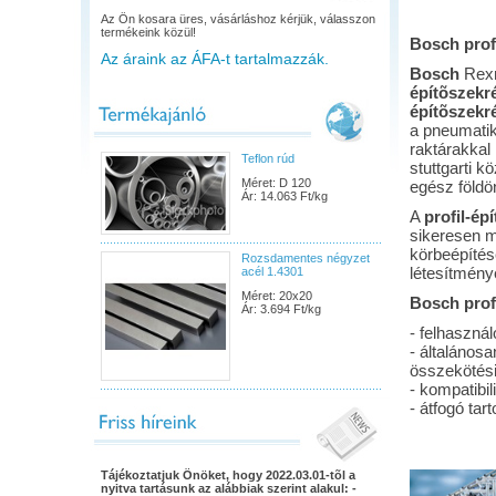
Az Ön kosara üres, vásárláshoz kérjük, válasszon
termékeink közül!
Bosch prof
Az áraink az ÁFA-t tartalmazzák.
Bosch
Rexr
építõszekr
építõszekr
a pneumatik
raktárakkal
Teflon rúd
stuttgarti k
Méret: D 120
egész földö
Ár: 14.063 Ft/kg
A
profil-ép
sikeresen m
körbeépítés
Rozsdamentes négyzet
létesítmény
acél 1.4301
Méret: 20x20
Bosch profi
Ár: 3.694 Ft/kg
- felhaszná
- általános
összekötési
- kompatibil
- átfogó tar
Tájékoztatjuk Önöket, hogy 2022.03.01-tõl a
nyitva tartásunk az alábbiak szerint alakul: -