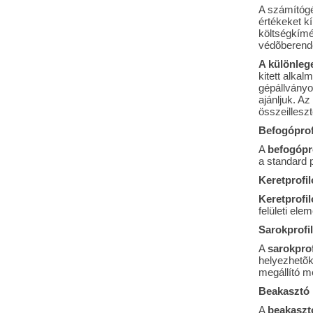
A számítógé
értékeket k
költségkímél
védõberende
A különlege
kitett alka
gépállványo
ajánljuk. Az
összeillesz
Befogóprof
A
befogópr
a standard p
Keretprofil
Keretprofil
felületi ele
Sarokprofil
A
sarokprof
helyezhetõk 
megállító m
Beakasztó p
A
beakasztó