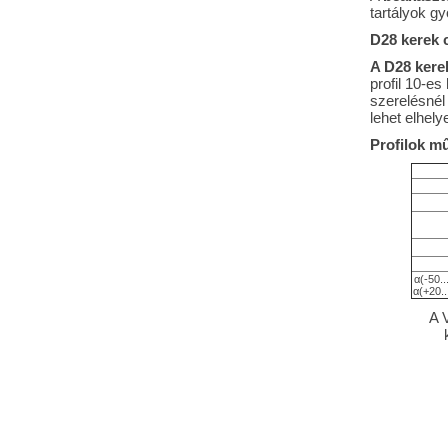
tartályok g
D28 kerek c
A D28 kere
profil 10-es
szerelésnél 
lehet elhel
Profilok mû
α(-50..
α(+20..
A 