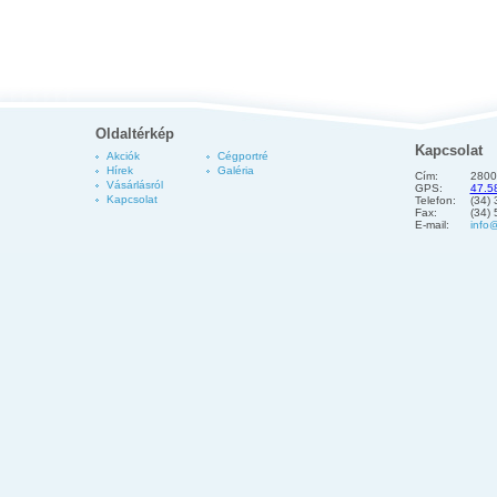
Oldaltérkép
Kapcsolat
Akciók
Cégportré
Hírek
Galéria
Cím:
2800
Vásárlásról
GPS:
47.5
Kapcsolat
Telefon:
(34)
Fax:
(34)
E-mail:
info