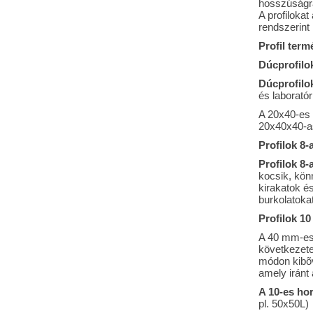
hosszúságra
A profilokat
rendszerint 
Profil term
Dúcprofilo
Dúcprofilo
és laborató
A 20x40-es 
20x40x40-as
Profilok 8-
Profilok 8
kocsik, kön
kirakatok é
burkolatokat
Profilok 1
A 40 mm-es 
következetes
módon kibõv
amely iránt 
A 10-es hor
pl. 50x50L)